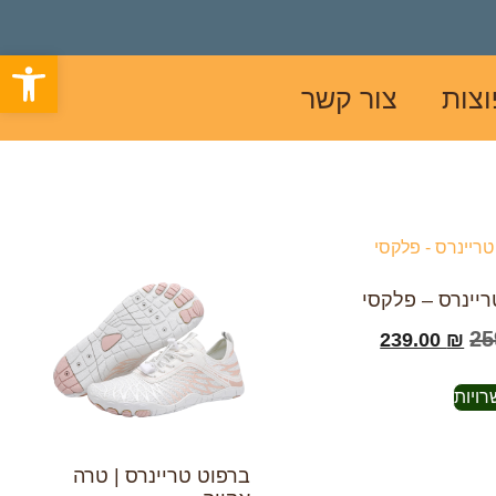
פתח סרגל
צות
צור קשר
יינרס – פלקסי
25
239.00
₪
ויות
ברפוט טריינרס | טרה