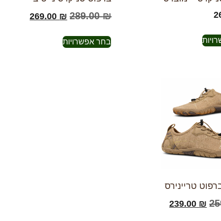
2
289.00
₪
269.00
₪
ויות
בחר אפשרויות
רפוט טריינירס
25
239.00
₪