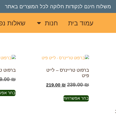
משלוח
חינם
לנקודות
חלוקה
לכל
המוצרים
באתר
עמוד בית
חנות
שאלות נפו
ברפוט טריינרס – לייט
ברפוט טר
פיט
9.00
₪
239.00
₪
219.00
₪
בחר אפשר
בחר אפשרויות